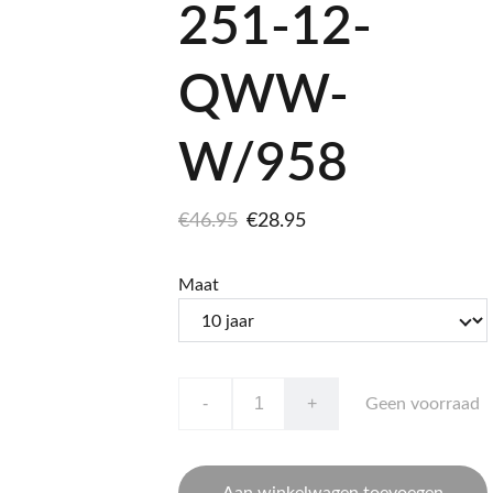
251-12-
QWW-
W/958
€46.95
€28.95
Maat
-
+
Geen voorraad