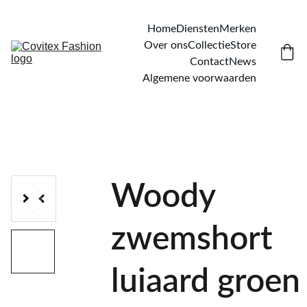
Home
Diensten
Merken
Over ons
Collectie
Store
Contact
News
Algemene voorwaarden
Woody
zwemshort
luiaard groen