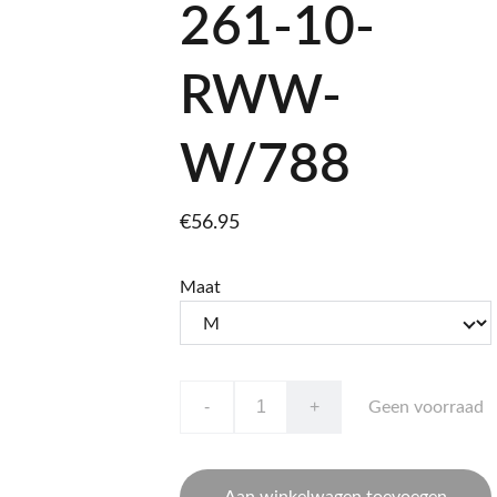
261-10-
RWW-
W/788
€56.95
Maat
-
+
Geen voorraad