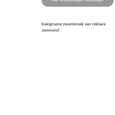
Aan winkelwagen toevoegen
Kakigroene zwembroek van rekbare
zwemstof.
CONTACT
NIEUWSBRIEF