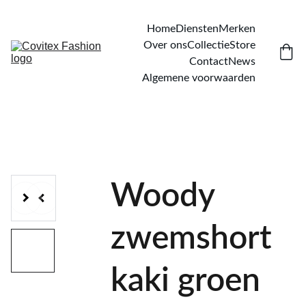
Home
Diensten
Merken
Over ons
Collectie
Store
Contact
News
Algemene voorwaarden
Woody
zwemshort
kaki groen