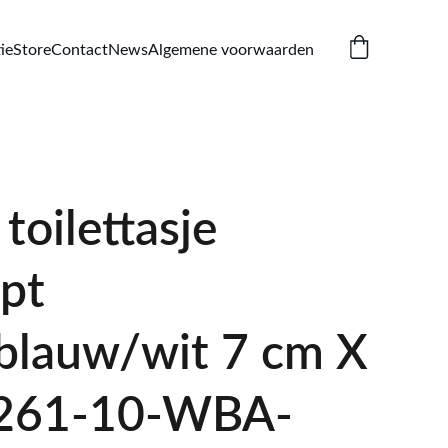
ie
Store
Contact
News
Algemene voorwaarden
oilettasje
ept
blauw/wit 7 cm X
 261-10-WBA-