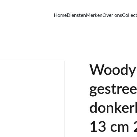
Home
Diensten
Merken
Over ons
Collect
Woody t
gestre
donker
13 cm