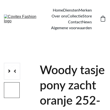
Home
Diensten
Merken
Over ons
Collectie
Store
Contact
News
Algemene voorwaarden
Woody tasje
pony zacht
oranje 252-