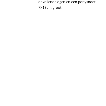
opvallende ogen en een ponysnoet.
7x13cm groot.
CONTACT
NIEUWSBRIEF
Mis geen enkele 
promotie.