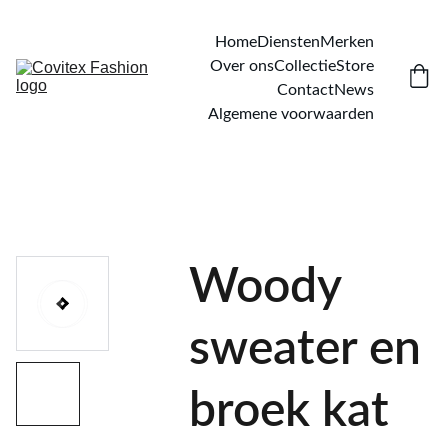
Home
Diensten
Merken
Over ons
Collectie
Store
Contact
News
Algemene voorwaarden
Woody
sweater en
broek kat