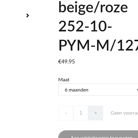
beige/roze
252-10-
PYM-M/12
€49.95
Maat
-
+
Geen voorra