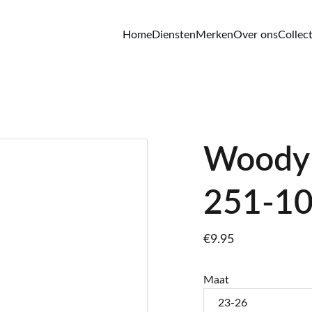
Home
Diensten
Merken
Over ons
Collect
Woody 
251-10
€9.95
Maat