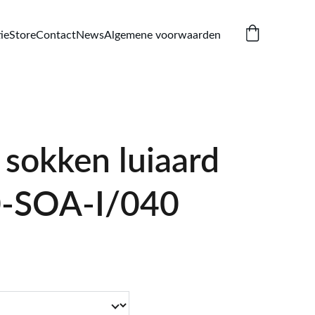
ie
Store
Contact
News
Algemene voorwaarden
sokken luiaard
-SOA-I/040