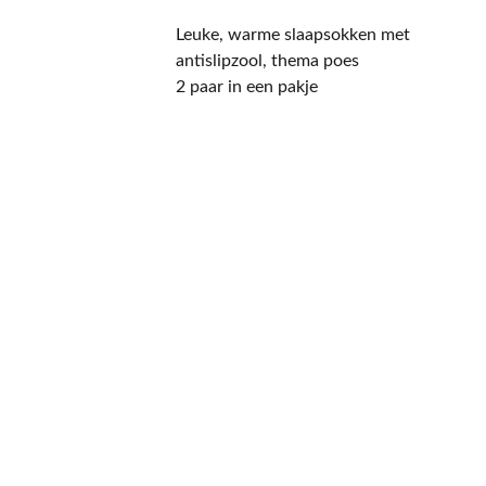
Leuke, warme slaapsokken met
antislipzool, thema poes
2 paar in een pakje
CONTACT
NIEUWSBRIEF
Mis geen enkele 
promotie.