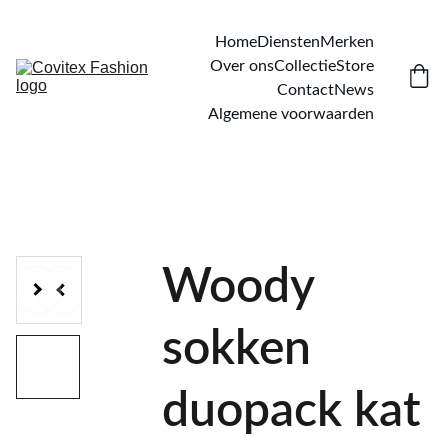
Home
Diensten
Merken
Over ons
Collectie
Store
Contact
News
Algemene voorwaarden
Woody
sokken
duopack kat