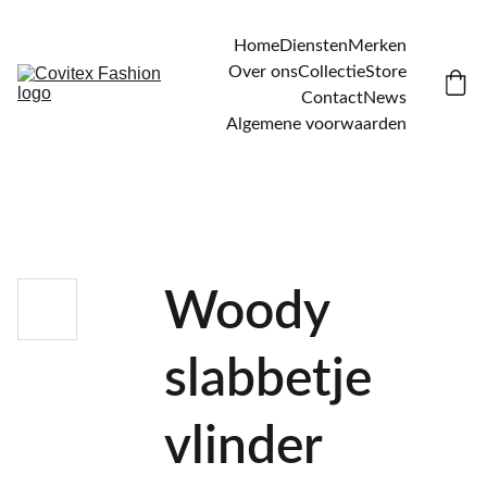
Home
Diensten
Merken
Over ons
Collectie
Store
Contact
News
Algemene voorwaarden
Woody
slabbetje
vlinder