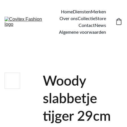
Home
Diensten
Merken
Over ons
Collectie
Store
Contact
News
Algemene voorwaarden
Woody
slabbetje
tijger 29cm