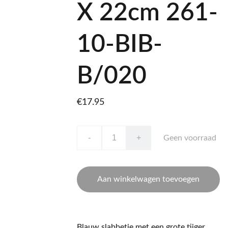
X 22cm 261-
10-BIB-
B/020
€17.95
-
+
Geen voorraad
Aan winkelwagen toevoegen
Blauw slabbetje met een grote tijger