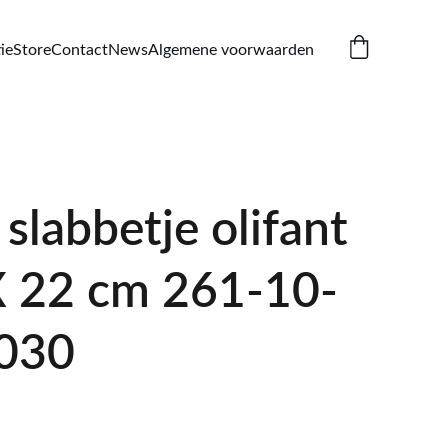
ie
Store
Contact
News
Algemene voorwaarden
labbetje olifant
 22 cm 261-10-
030