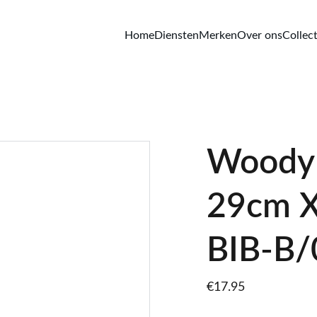
Home
Diensten
Merken
Over ons
Collect
Woody s
29cm X
BIB-B/
€17.95