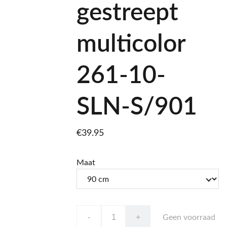
gestreept
multicolor
261-10-
SLN-S/901
€39.95
Maat
-
+
Geen voorraad