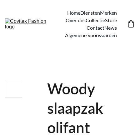
Home
Diensten
Merken
Over ons
Collectie
Store
Contact
News
Algemene voorwaarden
Woody
slaapzak
olifant