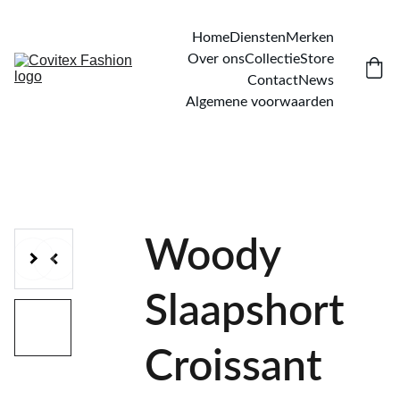
Home
Diensten
Merken
Over ons
Collectie
Store
Contact
News
Algemene voorwaarden
Woody
Slaapshort
Croissant