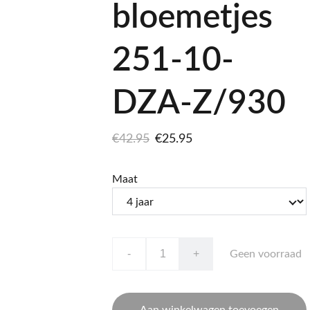
bloemetjes
251-10-
DZA-Z/930
€42.95
€25.95
Maat
-
+
Geen voorraad