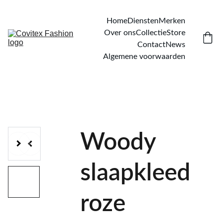
Home
Diensten
Merken
Over ons
Collectie
Store
Contact
News
Algemene voorwaarden
Woody
slaapkleed
roze