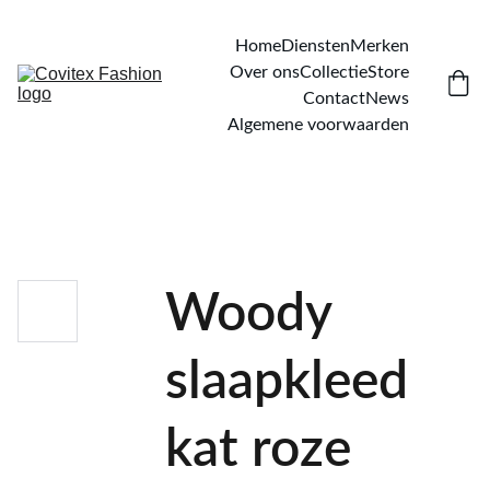
Home
Diensten
Merken
Over ons
Collectie
Store
Contact
News
Algemene voorwaarden
Woody
slaapkleed
kat roze