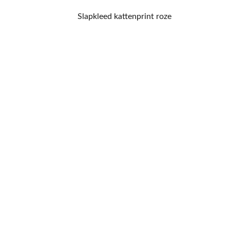
Slapkleed kattenprint roze
CONTACT
NIEUWSBRIEF
Mis geen enkele 
promotie.