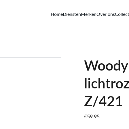
Home
Diensten
Merken
Over ons
Collect
Woody 
lichtr
Z/421
€59.95