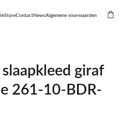
ie
Store
Contact
News
Algemene voorwaarden
slaapkleed giraf
oze 261-10-BDR-