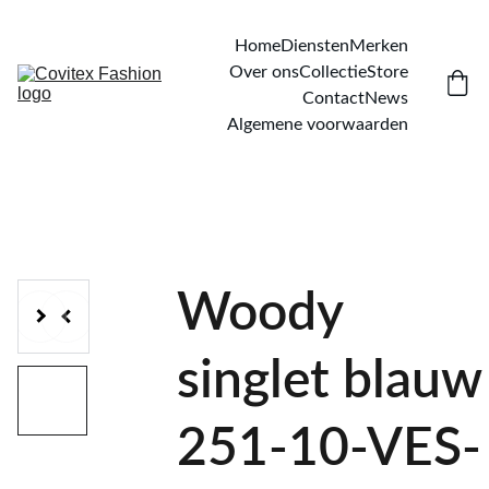
Home
Diensten
Merken
Over ons
Collectie
Store
Contact
News
Algemene voorwaarden
Woody
singlet blauw
251-10-VES-