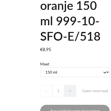
oranje 150
ml 999-10-
SFO-E/518
€8.95
Maat
-
+
Geen voorraad