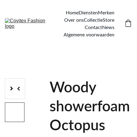
Home
Diensten
Merken
Over ons
Collectie
Store
Contact
News
Algemene voorwaarden
Woody
showerfoam
Octopus