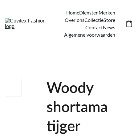
Home
Diensten
Merken
Over ons
Collectie
Store
Contact
News
Algemene voorwaarden
Woody
shortama
tijger