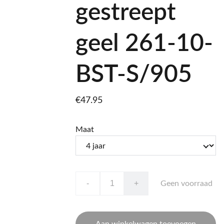
gestreept
geel 261-10-
BST-S/905
€47.95
Maat
-
+
Geen voorraad