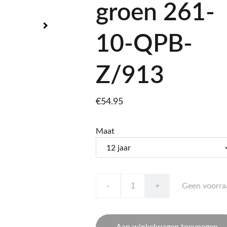
groen 261-
10-QPB-
Z/913
€54.95
Maat
-
+
Geen voorra