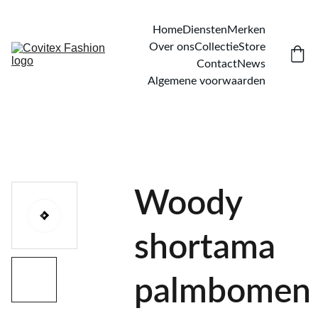
Home
Diensten
Merken
Over ons
Collectie
Store
Contact
News
Algemene voorwaarden
Woody
shortama
palmbomen