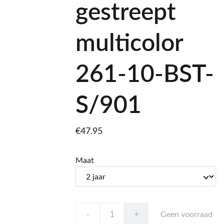
gestreept
multicolor
261-10-BST-
S/901
€47.95
Maat
-
+
Geen voorraad