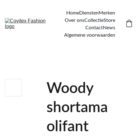
Home
Diensten
Merken
Over ons
Collectie
Store
Contact
News
Algemene voorwaarden
Woody
shortama
olifant