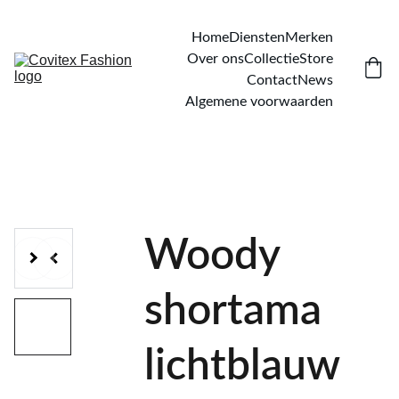
Home
Diensten
Merken
Over ons
Collectie
Store
Contact
News
Algemene voorwaarden
Woody
shortama
lichtblauw