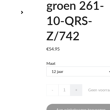
groen 261-
10-QRS-
Z/742
€54.95
Maat
-
+
Geen voorra