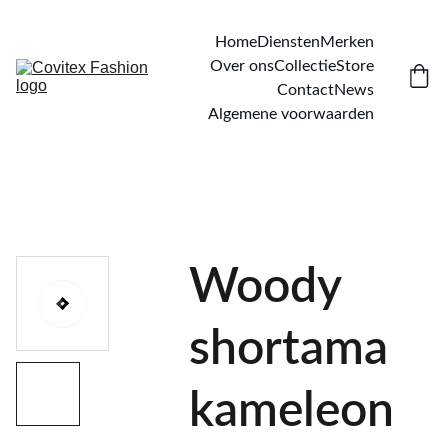
Home
Diensten
Merken
Over ons
Collectie
Store
Contact
News
Algemene voorwaarden
Woody
shortama
kameleon