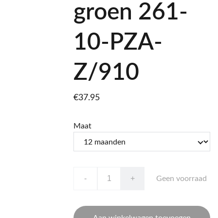
groen 261-
10-PZA-
Z/910
€37.95
Maat
-
+
Geen voorraad