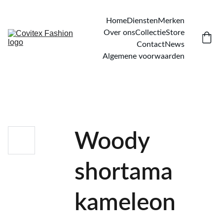
Home
Diensten
Merken
Over ons
Collectie
Store
Contact
News
Algemene voorwaarden
Woody
shortama
kameleon