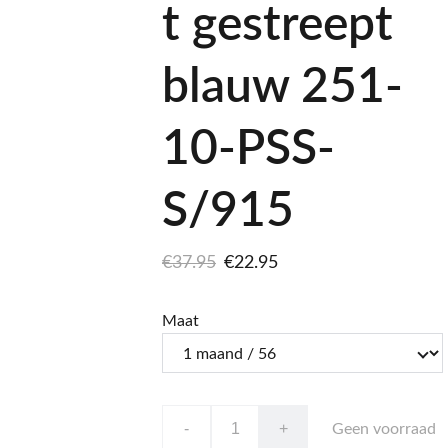
t gestreept
blauw 251-
10-PSS-
S/915
€37.95
€22.95
Maat
-
+
Geen voorraad