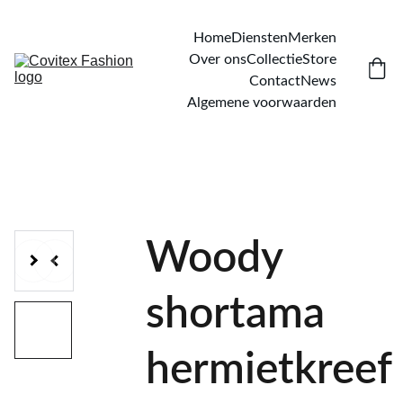
Home
Diensten
Merken
Over ons
Collectie
Store
Contact
News
Algemene voorwaarden
Woody
shortama
hermietkreef