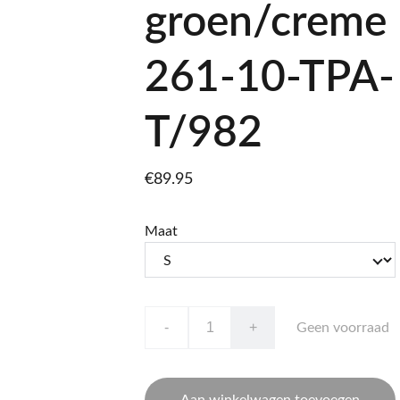
groen/creme
261-10-TPA-
T/982
€89.95
Maat
-
+
Geen voorraad