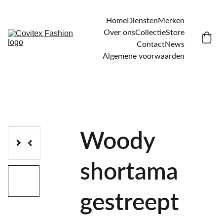
Home
Diensten
Merken
Over ons
Collectie
Store
Contact
News
Algemene voorwaarden
Woody
shortama
gestreept