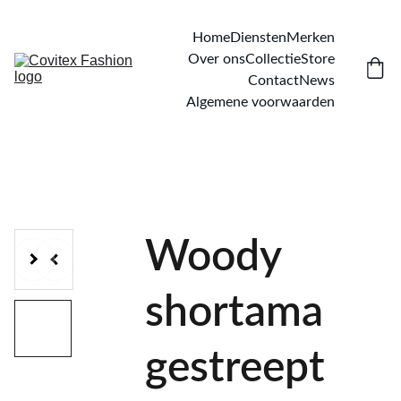
Home
Diensten
Merken
Over ons
Collectie
Store
Contact
News
Algemene voorwaarden
Woody
shortama
gestreept