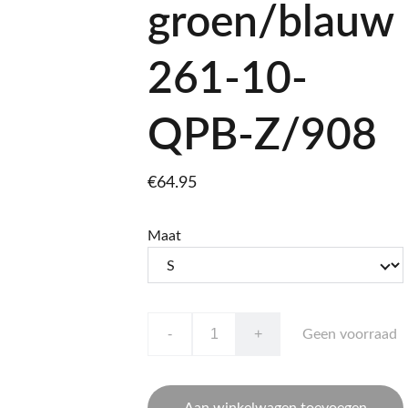
groen/blauw
261-10-
QPB-Z/908
€64.95
Maat
-
+
Geen voorraad