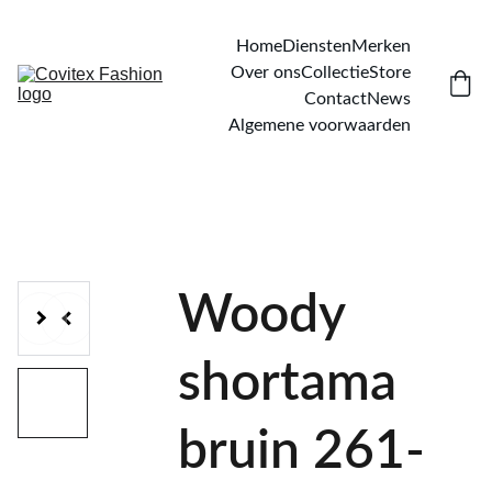
Home
Diensten
Merken
Over ons
Collectie
Store
Contact
News
Algemene voorwaarden
Woody
shortama
bruin 261-