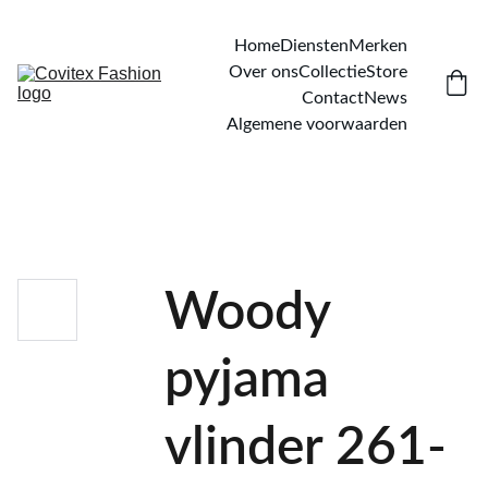
Home
Diensten
Merken
Over ons
Collectie
Store
Contact
News
Algemene voorwaarden
Woody
pyjama
vlinder 261-