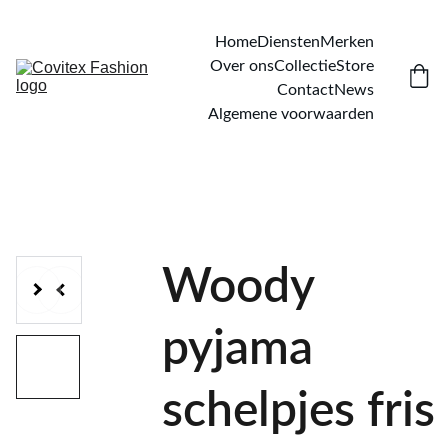
Home
Diensten
Merken
Over ons
Collectie
Store
Contact
News
Algemene voorwaarden
Woody
pyjama
schelpjes fris