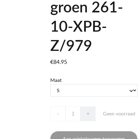
groen 261-
10-XPB-
Z/979
€84.95
Maat
-
+
Geen voorraad