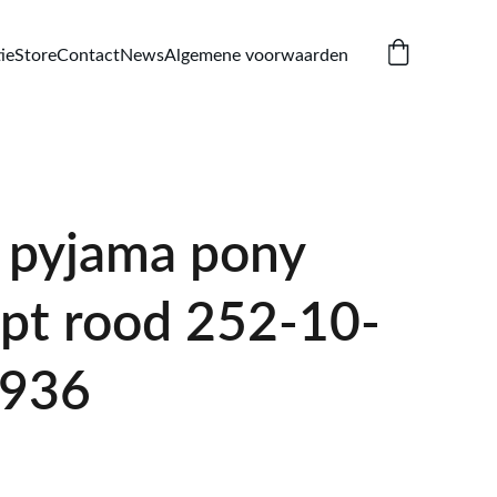
ie
Store
Contact
News
Algemene voorwaarden
pyjama pony
ept rood 252-10-
/936