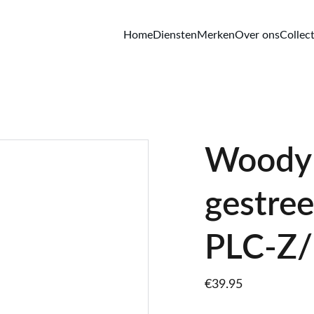
Home
Diensten
Merken
Over ons
Collect
Woody 
gestre
PLC-Z
€39.95