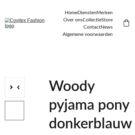
Home
Diensten
Merken
Over ons
Collectie
Store
Contact
News
Algemene voorwaarden
Woody
pyjama pony
donkerblauw