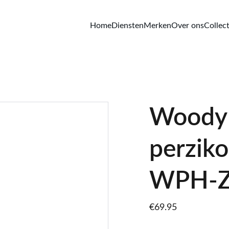
Home
Diensten
Merken
Over ons
Collect
Woody
perzik
WPH-Z
€69.95