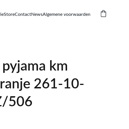
ie
Store
Contact
News
Algemene voorwaarden
 pyjama km
oranje 261-10-
/506