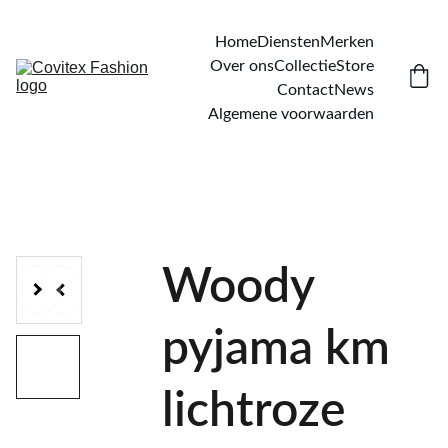
Home
Diensten
Merken
Over ons
Collectie
Store
Contact
News
Algemene voorwaarden
Woody
pyjama km
lichtroze