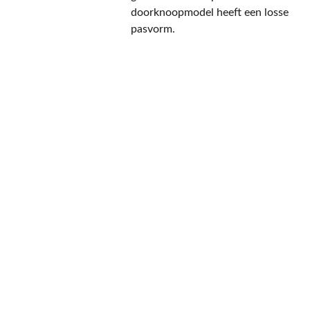
doorknoopmodel heeft een losse
pasvorm.
CONTACT
NIEUWSBRIEF
Mis geen enkele 
promotie.