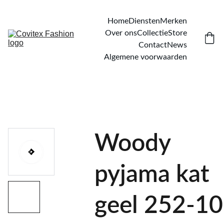
Home
Diensten
Merken
Over ons
Collectie
Store
Contact
News
Algemene voorwaarden
Woody
pyjama kat
geel 252-10