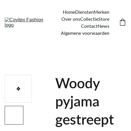
Home
Diensten
Merken
Over ons
Collectie
Store
Contact
News
Algemene voorwaarden
Woody
pyjama
gestreept