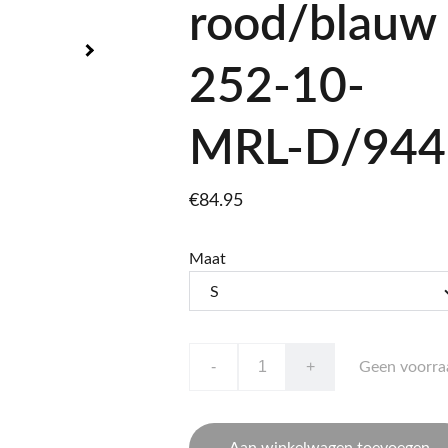
rood/blauw
252-10-
MRL-D/944
€84.95
Maat
-
+
Geen voorra