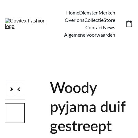
Home
Diensten
Merken
Over ons
Collectie
Store
Contact
News
Algemene voorwaarden
Woody
pyjama duif
gestreept