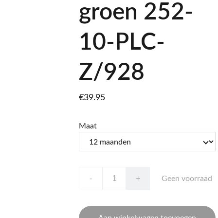
groen 252-
10-PLC-
Z/928
€39.95
Maat
-
+
Geen voorraad