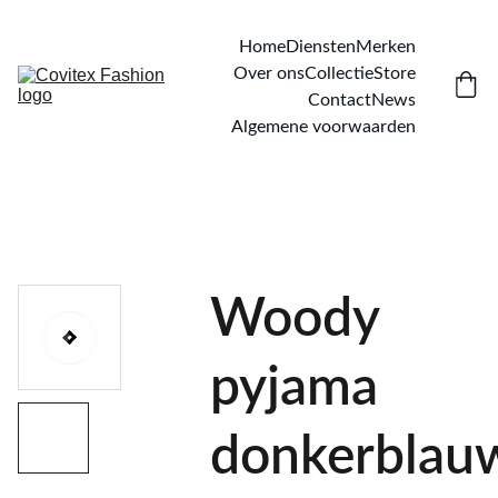
Home
Diensten
Merken
Over ons
Collectie
Store
Contact
News
Algemene voorwaarden
Woody
pyjama
donkerblau