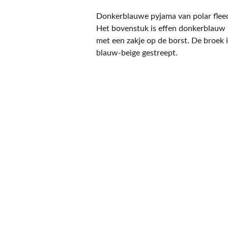
Donkerblauwe pyjama van polar flee
Het bovenstuk is effen donkerblauw
met een zakje op de borst. De broek 
blauw-beige gestreept.
CONTACT
NIEUWSBRIEF
Mis geen enkele 