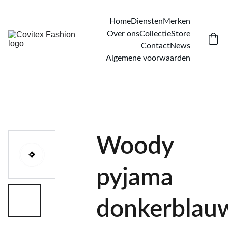
Home
Diensten
Merken
Over ons
Collectie
Store
Contact
News
Algemene voorwaarden
Woody
pyjama
donkerblau