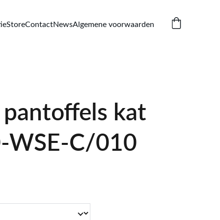
ie
Store
Contact
News
Algemene voorwaarden
pantoffels kat
0-WSE-C/010