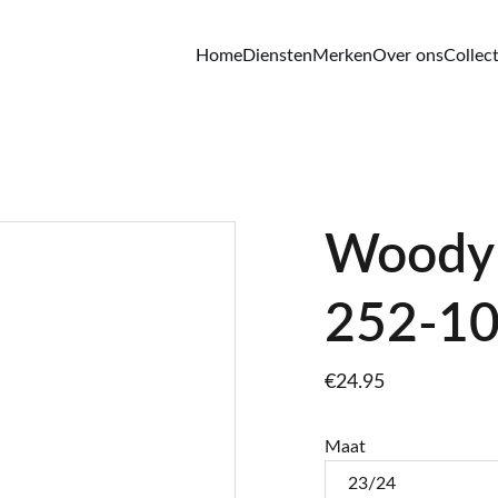
Home
Diensten
Merken
Over ons
Collect
Woody 
252-1
€24.95
Maat