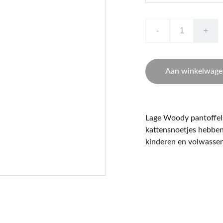
-
+
Aan winkelwage
Lage Woody pantoffels
kattensnoetjes hebben 
kinderen en volwassen