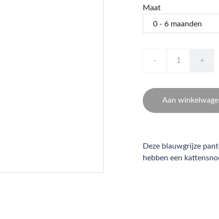
Maat
-
+
Aan winkelwage
Deze blauwgrijze pant
hebben een kattensnoe