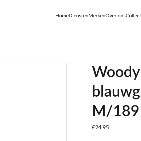
Home
Diensten
Merken
Over ons
Collect
Woody 
blauwg
M/189
€24.95