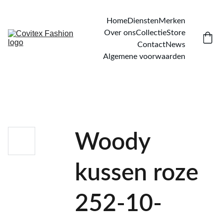
Home
Diensten
Merken
Over ons
Collectie
Store
Contact
News
Algemene voorwaarden
Woody
kussen roze
252-10-