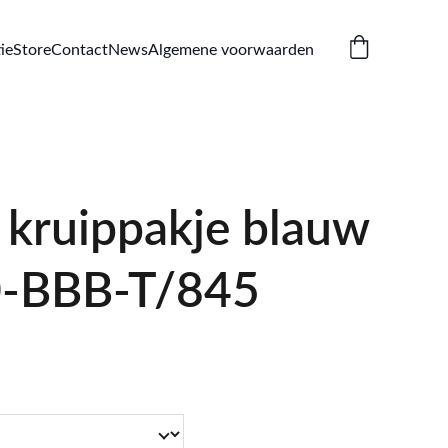
ie
Store
Contact
News
Algemene voorwaarden
kruippakje blauw
-BBB-T/845