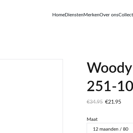
Home
Diensten
Merken
Over ons
Collect
Woody 
251-10
€34.95
€21.95
Maat