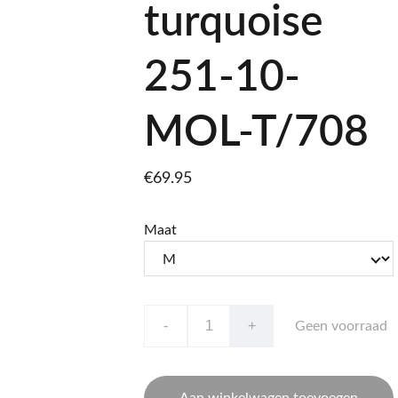
turquoise
251-10-
MOL-T/708
€69.95
Maat
-
+
Geen voorraad