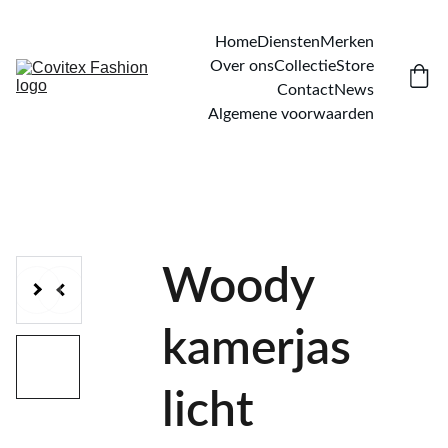
Home
Diensten
Merken
Over ons
Collectie
Store
Contact
News
Algemene voorwaarden
Woody
kamerjas
licht