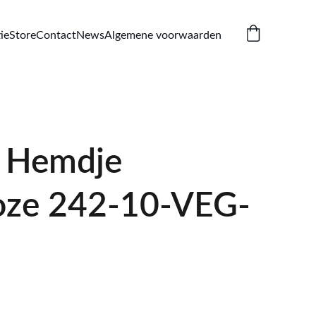
ie
Store
Contact
News
Algemene voorwaarden
 Hemdje
oze 242-10-VEG-