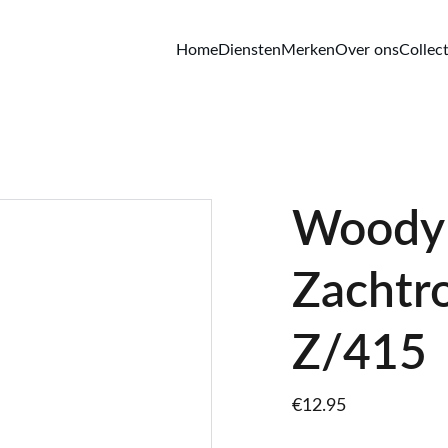
Home
Diensten
Merken
Over ons
Collect
Woody
Zachtr
Z/415
€12.95