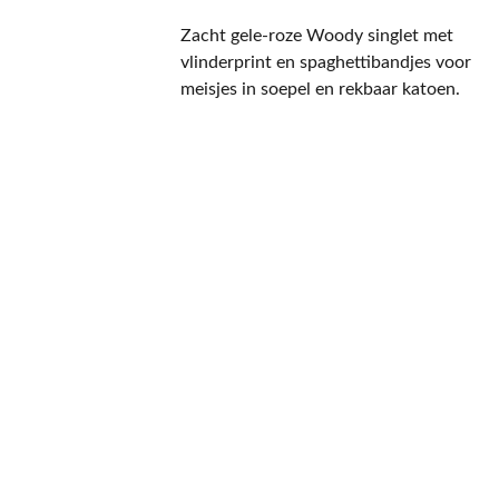
Zacht gele-roze Woody singlet met
vlinderprint en spaghettibandjes voor
meisjes in soepel en rekbaar katoen.
CONTACT
NIEUWSBRIEF
Mis geen enkele 
promotie.