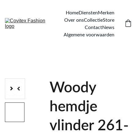
Home
Diensten
Merken
Over ons
Collectie
Store
Contact
News
Algemene voorwaarden
Woody
hemdje
vlinder 261-