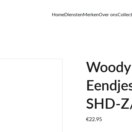
Home
Diensten
Merken
Over ons
Collect
Woody 
Eendjes
SHD-Z
€22.95