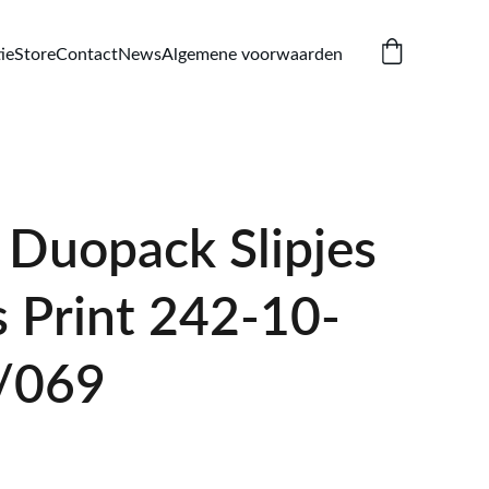
ie
Store
Contact
News
Algemene voorwaarden
Duopack Slipjes
 Print 242-10-
/069