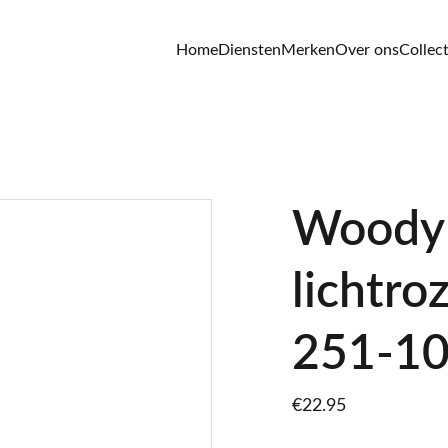
Home
Diensten
Merken
Over ons
Collect
Woody 
lichtro
251-1
€22.95