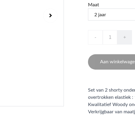
Maat
-
+
Aan winkelwage
Set van 2 shorty onde
overtrokken elastiek :
Kwalitatief Woody ond
Verkrijgbaar van maatj