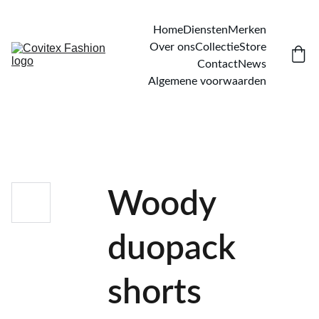
Home
Diensten
Merken
Over ons
Collectie
Store
Contact
News
Algemene voorwaarden
Woody
duopack
shorts