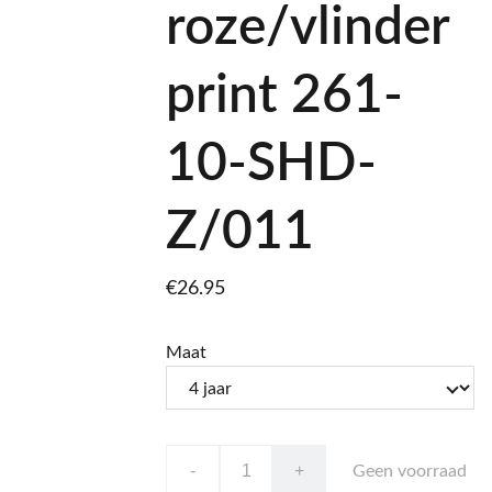
roze/vlinder
print 261-
10-SHD-
Z/011
€26.95
Maat
-
+
Geen voorraad