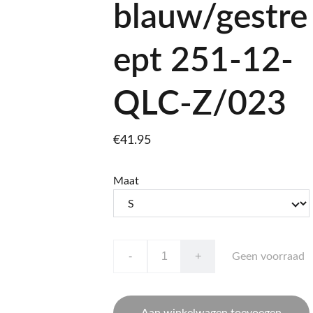
blauw/gestre
ept 251-12-
QLC-Z/023
€41.95
Maat
-
+
Geen voorraad