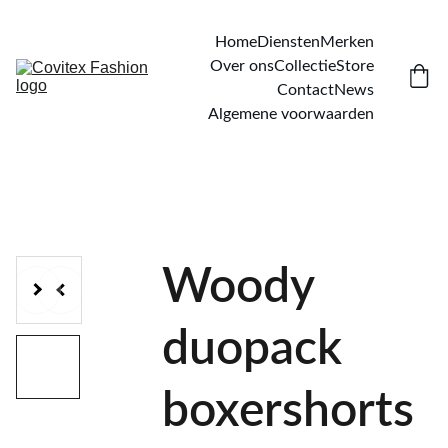
Home
Diensten
Merken
Over ons
Collectie
Store
Contact
News
Algemene voorwaarden
Woody
duopack
boxershorts