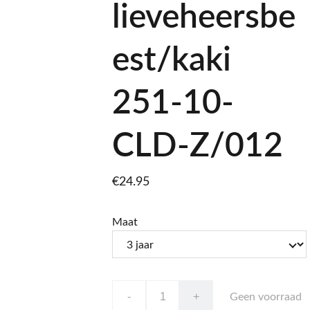
lieveheersbe
est/kaki
251-10-
CLD-Z/012
€24.95
Maat
-
+
Geen voorraad