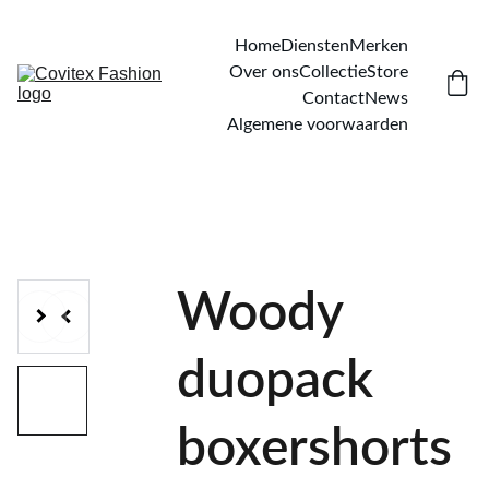
Home
Diensten
Merken
Over ons
Collectie
Store
Contact
News
Algemene voorwaarden
Woody
duopack
boxershorts